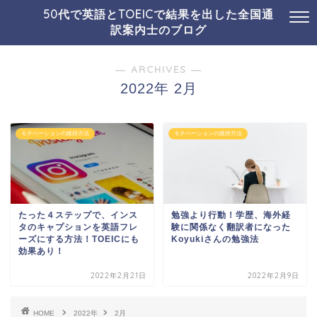
50代で英語とTOEICで結果を出した全国通
訳案内士のブログ
― ARCHIVES ―
2022年 2月
モチベーションの維持方法
モチベーションの維持方法
たった４ステップで、インス
勉強より行動！学歴、海外経
タのキャプションを英語フレ
験に関係なく翻訳者になった
ーズにする方法！TOEICにも
Koyukiさんの勉強法
効果あり！
2022年2月21日
2022年2月9日
HOME
2022年
2月