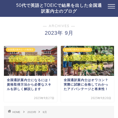
50代で英語とTOEICで結果を出した全国通
訳案内士のブログ
― ARCHIVES ―
2023年 9月
全国通訳案内士への勉強法
全国通訳案内士への勉強法
全国通訳案内士になるには！
全国通訳案内士はオワコン？
資格取得方法から必要なスキ
実際に試験に合格してわかっ
ルを詳しく解説します
たアドバンテージと将来性！
2023年9月27日
2023年9月20日
HOME
2023年
9月